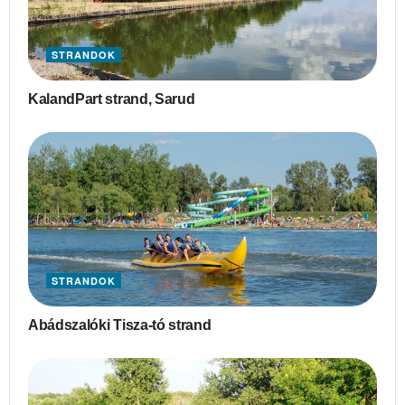
STRANDOK
KalandPart strand, Sarud
STRANDOK
Abádszalóki Tisza-tó strand