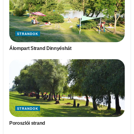
STRANDOK
Álompart Strand Dinnyéshát
STRANDOK
Poroszlói strand