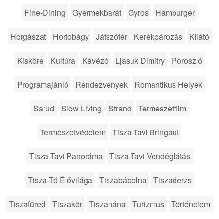
Fine-Dining
Gyermekbarát
Gyros
Hamburger
Horgászat
Hortobágy
Játszótér
Kerékpározás
Kilátó
Kisköre
Kultúra
Kávézó
Ljasuk Dimitry
Poroszló
Programajánló
Rendezvények
Romantikus Helyek
Sarud
Slow Living
Strand
Természetfilm
Természetvédelem
Tisza-Tavi Bringaút
Tisza-Tavi Panoráma
Tisza-Tavi Vendéglátás
Tisza-Tó Élővilága
Tiszabábolna
Tiszaderzs
Tiszafüred
Tiszakör
Tiszanána
Turizmus
Történelem