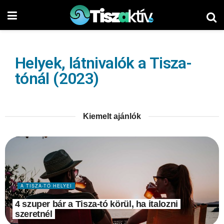
Helyek, látnivalók a Tisza-
tónál (2023)
Kiemelt ajánlók
A TISZA-TÓ HELYEI
4 szuper bár a Tisza-tó körül, ha italozni
szeretnél