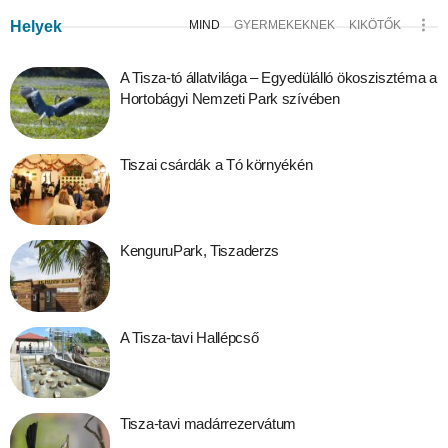
Helyek
MIND
GYERMEKEKNEK
KIKÖTŐK
A Tisza-tó állatvilága – Egyedülálló ökoszisztéma a
Hortobágyi Nemzeti Park szívében
Tiszai csárdák a Tó környékén
KenguruPark, Tiszaderzs
A Tisza-tavi Hallépcső
Tisza-tavi madárrezervátum