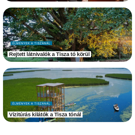
ÉLMÉNYEK A TISZÁNÁL
Rejtett látnivalók a Tisza tó körül
ÉLMÉNYEK A TISZÁNÁL
Vízitúrás kilátók a Tisza tónál