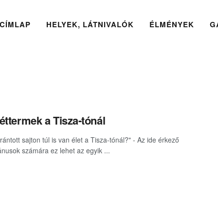
CÍMLAP
HELYEK, LÁTNIVALÓK
ÉLMÉNYEK
G
éttermek a Tisza-tónál
rántott sajton túl is van élet a Tisza-tónál?" - Az ide érkező
ánusok számára ez lehet az egyik ...