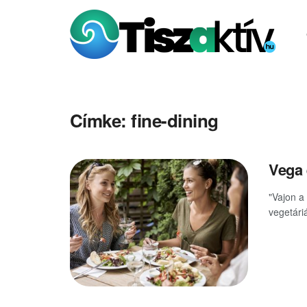
Címke:
fine-dining
Vega 
"Vajon a 
vegetári