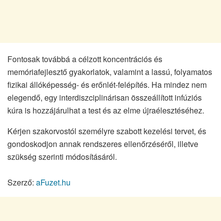
Fontosak továbbá a célzott koncentrációs és
memóriafejlesztő gyakorlatok, valamint a lassú, folyamatos
fizikai állóképesség- és erőnlét-felépítés. Ha mindez nem
elegendő, egy interdiszciplinárisan összeállított infúziós
kúra is hozzájárulhat a test és az elme újraélesztéséhez.
Kérjen szakorvostól személyre szabott kezelési tervet, és
gondoskodjon annak rendszeres ellenőrzéséről, illetve
szükség szerinti módosításáról.
Szerző:
aFuzet.hu