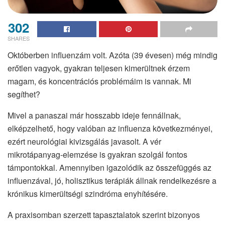
302
SHARES
Októberben influenzám volt. Azóta (39 évesen) még mindig
erőtlen vagyok, gyakran teljesen kimerültnek érzem
magam, és koncentrációs problémáim is vannak. Mi
segíthet?
Mivel a panaszai már hosszabb ideje fennállnak,
elképzelhető, hogy valóban az influenza következményei,
ezért neurológiai kivizsgálás javasolt. A vér
mikrotápanyag-elemzése is gyakran szolgál fontos
támpontokkal. Amennyiben igazolódik az összefüggés az
influenzával, jó, holisztikus terápiák állnak rendelkezésre a
krónikus kimerültségi szindróma enyhítésére.
A praxisomban szerzett tapasztalatok szerint bizonyos