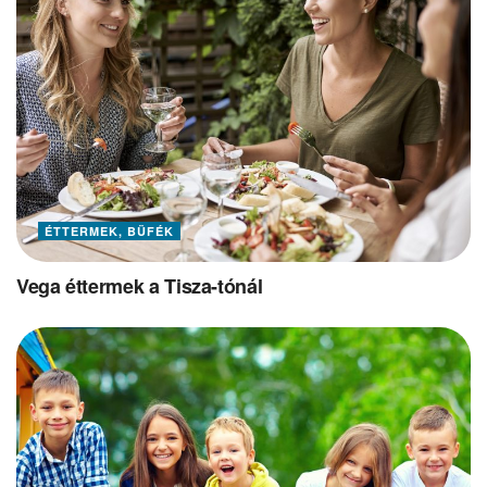
ÉTTERMEK, BÜFÉK
Vega éttermek a Tisza-tónál