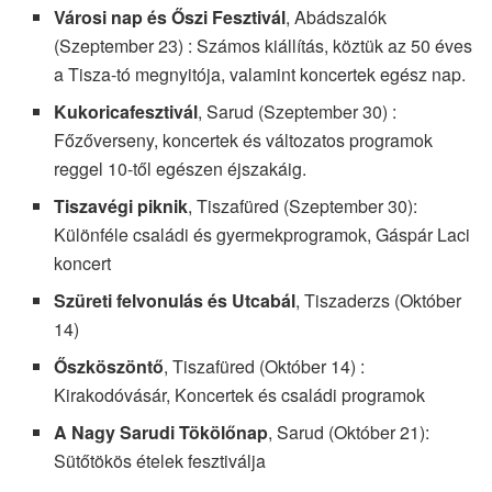
Városi nap és Őszi Fesztivál
, Abádszalók
(Szeptember 23) : Számos kiállítás, köztük az 50 éves
a Tisza-tó megnyitója, valamint koncertek egész nap.
Kukoricafesztivál
, Sarud (Szeptember 30) :
Főzőverseny, koncertek és változatos programok
reggel 10-től egészen éjszakáig.
Tiszavégi piknik
, Tiszafüred (Szeptember 30):
Különféle családi és gyermekprogramok, Gáspár Laci
koncert
Szüreti felvonulás és Utcabál
, Tiszaderzs (Október
14)
Őszköszöntő
, Tiszafüred (Október 14) :
Kirakodóvásár, Koncertek és családi programok
A Nagy Sarudi Tökölőnap
, Sarud (Október 21):
Sütőtökös ételek fesztiválja