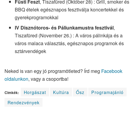
Füsti Feszt
, Tiszafüred (Október 28) : Grill, smoker és
BBQ ételek egésznapos fesztiválja koncertekkel és
gyerekprogramokkal
IV Disznótoros- és Páliunkamustra fesztivál
,
Tiszafüred (November 26.) : A város pálinkája és a
város malaca választás, egésznapos programok és
sztárvendégek
Neked is van egy jó programötleted? Írd meg
Facebook
oldalunkon
, vagy a csoportba!
Horgászat
Kultúra
Ősz
Programajánló
Cimkék:
Rendezvények