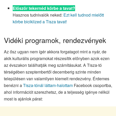
Először tekernéd körbe a tavat?
Hasznos tudnivalók neked:
Ezt kell tudnod mielőtt
körbe biciklized a Tisza tavat!
Vidéki programok, rendezvények
Az ősz ugyan nem ígér akkora forgatagot mint a nyár, de
akik kulturális programokat részesítik előnyben azok ezen
az évszakon találhatják meg számításukat. A Tisza-tó
térségében szeptembertől decemberig szinte minden
településen van valamilyen kiemelt rendezvény. Érdemes
benézni a
Tisza-tónál láttam-halottam
Facebook csoportba,
ahol információt szerezhetsz, de a teljesség igénye nélkül
most is ajánlok párat: