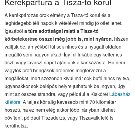
Kerékpártúra a Tisza-tó körül
A kerékpározás örök élmény a Tisza-tó körül és a
leghidegebb téli napok kivételével mindig jó ötlet lehet.
Igazából
a túra adottságai miatt a Tisza-tó
körbetekerése ősszel még jobb is, mint nyáron
, hiszen
valljuk be, árnyékból túl sok nincs és a nyugati oldalon
megálló sem nagyon akad. Így mi inkább egy kellemes
őszi, vagy tavaszi napot ajánlunk a karikázásra. Ha nem
vagytok profi bringások érdemes megtervezni a
megállókat, mert szezonon kívül már sok büfé nincs nyitva,
ugyanakkor sok belépős helyre juthatunk be ingyen, úgy
mint az összes strandra, vagy például a Kiskörei
Lábasház
kilátóra
. A teljes kör alig kevesebb mint 70 kilométer
hosszú, ha ez nem elég akkor több irányban kilehet
bővíteni, például Tiszaderzs, vagy Tiszavalk felé is
kerülhetsz.