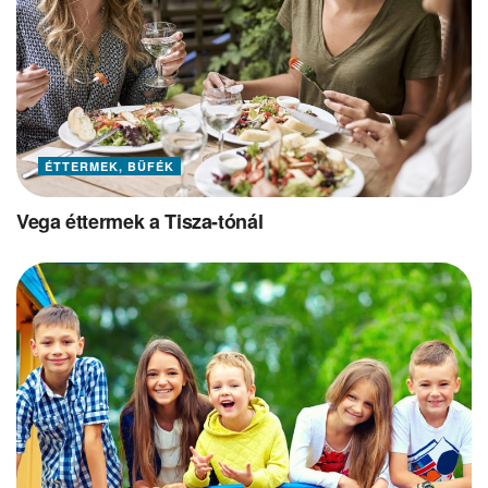
ÉTTERMEK, BÜFÉK
Vega éttermek a Tisza-tónál