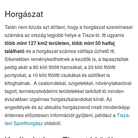
Horgászat
Talán nem túlzás azt állítani, hogy a horgászat szerelmesei
számára az ország legjobb helye a Tisza-tó. Itt ugyanis
több mint 127 km2 területen, több mint 50 halfaj
található
és a horgászat számos vállfaja űzhető itt.
Sikerekben reménykedhetnek a kezdők is, a tapasztaltak
pedig akár a 80 kiló fölött harcsákat, a 20 kiló fölötti
pontyokat, a 10 kiló fölötti csukákat és süllőket is
kifoghatnak. A csatornákkal, szigetekkel, növénytakaróval
tagolt, természetvédelmi területekkel tarkított tó minden
évszakban izgalmas horgászkalandokat kínál. Az
engedélyek és az aktuális horgászrend miatt mindenképp
érdemes előzetesen információt gyűjteni, például a
Tisza-
tavi Sporthorgász
oldalról.