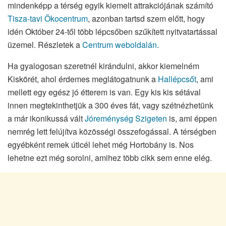
mindenképp a térség egyik kiemelt attrakciójának számító
Tisza-tavi Ökocentrum
, azonban tartsd szem előtt, hogy
idén Október 24-től több lépcsőben szűkített nyitvatartással
üzemel. Részletek a
Centrum weboldalán
.
Ha gyalogosan szeretnél kirándulni, akkor kiemelném
Kiskörét, ahol érdemes meglátogatnunk a
Hallépcsőt
, ami
mellett egy egész jó étterem is van. Egy kis kis sétával
innen megtekinthetjük a 300 éves fát, vagy szétnézhetünk
a már ikonikussá vált
Jóreménység Szigeten
is, ami éppen
nemrég lett felújítva közösségi összefogással. A térségben
egyébként remek úticél lehet még Hortobány is. Nos
lehetne ezt még sorolni, amihez több cikk sem enne elég.