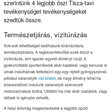
szerintünk 4 legjobb őszi Tisza-tavi
tevékenységet tevékenységeket
szedtük össze.
Természetjárás, vízitúrázás
Sok-sok lehetőséget találhatunk kirándulásra,
természetjárásra. A legkézenfekvőbb ezek közül a
vízitúrázás, ami igazán egyedi élményt nyújt. A
gyakorlottabb sportemberek akár kajakkal, vagy kenuval is
útnak indulhatnak felfedezni egy-egy rejtett gyöngyszemet,
például valamelyik
vízi kilátót
, de nagy élmény lehet ha
túravezetővel indulunk valamelyik szervezett
motorcsónakos túrára. Utóbbit ma már akár családok, vagy
idősek is igénybe vehetik.
A helyi élővilág megismerésére a legjobb opció