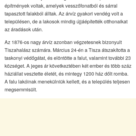
építmények voltak, amelyek vesszőfonatból és sárral
tapasztott falakból álltak. Az árvíz gyakori vendég volt a
településen, de a lakosok mindig újjáépítették otthonaikat
az áradások után.
Az 1876-os nagy árvíz azonban végzetesnek bizonyult
Tiszahalász számára. Március 24-én a Tisza átszakította a
taskonyi védőgátat, és elöntötte a falut, valamint további 23
községet. A jeges ár következtében két ember és több száz
háziállat vesztette életét, és mintegy 1200 ház dőlt romba.
A falu lakóinak menekülniük kellett, és a település teljesen
megsemmisült.