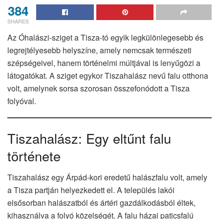
384
SHARES
Az Óhalászi-sziget a Tisza-tó egyik legkülönlegesebb és
legrejtélyesebb helyszíne, amely nemcsak természeti
szépségeivel, hanem történelmi múltjával is lenyűgözi a
látogatókat. A sziget egykor Tiszahalász nevű falu otthona
volt, amelynek sorsa szorosan összefonódott a Tisza
folyóval.
Tiszahalász: Egy eltűnt falu
története
Tiszahalász egy Árpád-kori eredetű halászfalu volt, amely
a Tisza partján helyezkedett el. A település lakói
elsősorban halászatból és ártéri gazdálkodásból éltek,
kihasználva a folyó közelségét. A falu házai paticsfalú