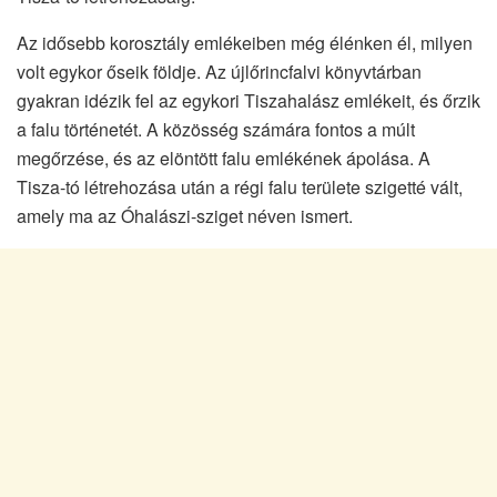
Az idősebb korosztály emlékeiben még élénken él, milyen
volt egykor őseik földje. Az újlőrincfalvi könyvtárban
gyakran idézik fel az egykori Tiszahalász emlékeit, és őrzik
a falu történetét. A közösség számára fontos a múlt
megőrzése, és az elöntött falu emlékének ápolása. A
Tisza-tó létrehozása után a régi falu területe szigetté vált,
amely ma az Óhalászi-sziget néven ismert.