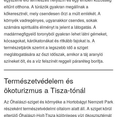
eltűnt otthona. A túrázók gyakran megállnak a
kőkeresztnél, mely csendesen őrzi a múlt emlékét. A
környék vadregényes, ugyanakkor csendes, sokak
számára spirituális élményt is jelent a látogatás. A
madármegfigyelő toronyból gyakran lehet látni gémeket,
kócsagokat, kárókatonákat és ritkább fajokat is. A
természetjárók szerint a legszebb idő a sziget
meglátogatására az őszi időszak, amikor a táj aranyló
színeket ölt, és a víz felszínét reggeli páraréteg borítja.
Természetvédelem és
ökoturizmus a Tisza-tónál
Az Óhalászi-sziget és környéke a Hortobágyi Nemzeti Park
részeként természetvédelmi oltalom alatt áll. A sziget körül
elterülő Óhalászi-Holt-Tisza különleges vízi ökoszisztémát