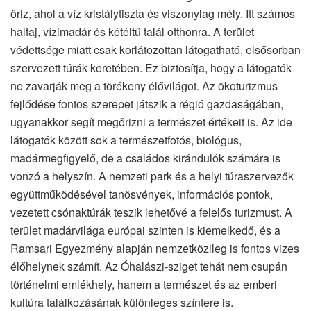
őriz, ahol a víz kristálytiszta és viszonylag mély. Itt számos
halfaj, vízimadár és kétéltű talál otthonra. A terület
védettsége miatt csak korlátozottan látogatható, elsősorban
szervezett túrák keretében. Ez biztosítja, hogy a látogatók
ne zavarják meg a törékeny élővilágot. Az ökoturizmus
fejlődése fontos szerepet játszik a régió gazdaságában,
ugyanakkor segít megőrizni a természet értékeit is. Az ide
látogatók között sok a természetfotós, biológus,
madármegfigyelő, de a családos kirándulók számára is
vonzó a helyszín. A nemzeti park és a helyi túraszervezők
együttműködésével tanösvények, információs pontok,
vezetett csónaktúrák teszik lehetővé a felelős turizmust. A
terület madárvilága európai szinten is kiemelkedő, és a
Ramsari Egyezmény alapján nemzetközileg is fontos vizes
élőhelynek számít. Az Óhalászi-sziget tehát nem csupán
történelmi emlékhely, hanem a természet és az emberi
kultúra találkozásának különleges színtere is.