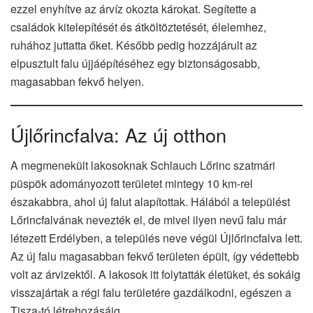
ezzel enyhítve az árvíz okozta károkat. Segítette a
családok kitelepítését és átköltöztetését, élelemhez,
ruhához juttatta őket. Később pedig hozzájárult az
elpusztult falu újjáépítéséhez egy biztonságosabb,
magasabban fekvő helyen.
Újlőrincfalva: Az új otthon
A megmenekült lakosoknak Schlauch Lőrinc szatmári
püspök adományozott területet mintegy 10 km-rel
északabbra, ahol új falut alapítottak. Hálából a települést
Lőrincfalvának nevezték el, de mivel ilyen nevű falu már
létezett Erdélyben, a település neve végül Újlőrincfalva lett.
Az új falu magasabban fekvő területen épült, így védettebb
volt az árvizektől. A lakosok itt folytatták életüket, és sokáig
visszajártak a régi falu területére gazdálkodni, egészen a
Tisza-tó létrehozásáig.