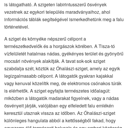
is látogatható. A szigeten labirintusszerű ösvények
vezetnek az egykori település maradványaihoz, ahol
információs táblák segítségével ismerkedhetünk meg a falu
történetével.
A sziget és környéke népszerű célpont a
természetkedvelők és a horgászok körében. A Tisza-tó
vízfelületét hatalmas nádas, gyékényes terület és gyönyörű
mocsári növények alakítják. A tavat sok-sok sziget
szabdalja szét, köztük az Óhalászi-sziget, amely az egyik
legizgalmasabb célpont. A látogatók gyakran kajakkal
vagy kenuval közelítik meg, de elektromos csónakos túrák
is elérhetők. A sziget egyfajta természetes időalagút:
miközben a látogatók madarakat figyelnek, vagy a nádas
ösvényeit járják, valójában egy elfeledett falu emlékén
keresztül utaznak vissza az időben. Az Óhalászi-sziget
különleges hangulata abból a kettősségből fakad, hogy
egyszerre élő természeti helyszín és egy emberi közösség