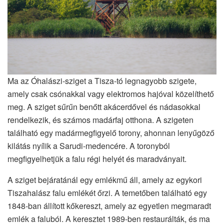
Ma az Óhalászi-sziget a Tisza-tó legnagyobb szigete,
amely csak csónakkal vagy elektromos hajóval közelíthető
meg. A sziget sűrűn benőtt akácerdővel és nádasokkal
rendelkezik, és számos madárfaj otthona. A szigeten
található egy madármegfigyelő torony, ahonnan lenyűgöző
kilátás nyílik a Sarudi-medencére. A toronyból
megfigyelhetjük a falu régi helyét és maradványait.
A sziget bejáratánál egy emlékmű áll, amely az egykori
Tiszahalász falu emlékét őrzi. A temetőben található egy
1848-ban állított kőkereszt, amely az egyetlen megmaradt
emlék a faluból. A keresztet 1989-ben restaurálták, és ma