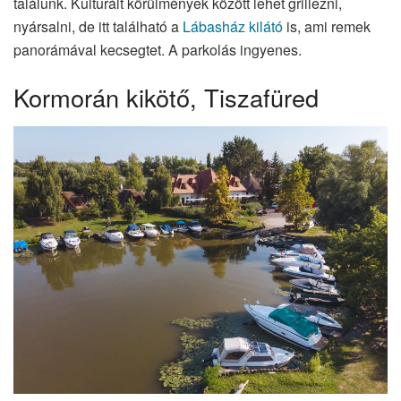
találunk. Kulturált körülmények között lehet grillezni,
nyársalni, de itt található a
Lábasház kilátó
is, ami remek
panorámával kecsegtet. A parkolás ingyenes.
Kormorán kikötő, Tiszafüred