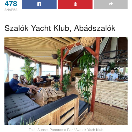
478
SHARES
Szalók Yacht Klub, Abádszalók
Fotó: Sunset Panorama Bar / Szalok Yach Klub