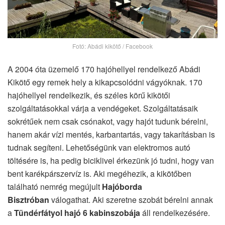
Fotó: Abádi kikötő / Facebook
A 2004 óta üzemelő 170 hajóhellyel rendelkező Abádi
Kikötő egy remek hely a kikapcsolódni vágyóknak. 170
hajóhellyel rendelkezik, és széles körű kikötői
szolgáltatásokkal várja a vendégeket. Szolgáltatásaik
sokrétűek nem csak csónakot, vagy hajót tudunk bérelni,
hanem akár vízi mentés, karbantartás, vagy takarításban is
tudnak segíteni. Lehetőségünk van elektromos autó
töltésére is, ha pedig biciklivel érkezünk jó tudni, hogy van
bent karékpárszervíz is. Aki megéhezik, a kikötőben
található nemrég megújult
Hajóborda
Bisztróban
válogathat. Aki szeretne szobát bérelni annak
a
Tündérfátyol hajó 6 kabinszobája
áll rendelkezésére.