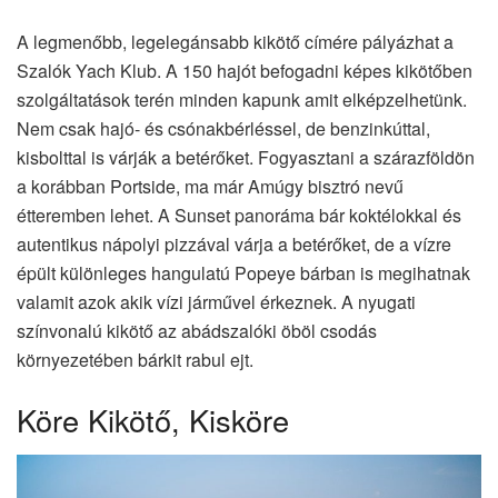
A legmenőbb, legelegánsabb kikötő címére pályázhat a
Szalók Yach Klub. A 150 hajót befogadni képes kikötőben
szolgáltatások terén minden kapunk amit elképzelhetünk.
Nem csak hajó- és csónakbérléssel, de benzinkúttal,
kisbolttal is várják a betérőket. Fogyasztani a szárazföldön
a korábban Portside, ma már Amúgy bisztró nevű
étteremben lehet. A Sunset panoráma bár koktélokkal és
autentikus nápolyi pizzával várja a betérőket, de a vízre
épült különleges hangulatú Popeye bárban is megihatnak
valamit azok akik vízi járművel érkeznek. A nyugati
színvonalú kikötő az abádszalóki öböl csodás
környezetében bárkit rabul ejt.
Köre Kikötő, Kisköre