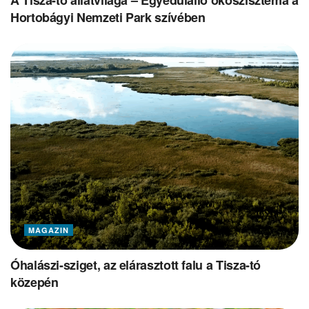
A Tisza-tó állatvilága – Egyedülálló ökoszisztéma a
Hortobágyi Nemzeti Park szívében
MAGAZIN
Óhalászi-sziget, az elárasztott falu a Tisza-tó
közepén