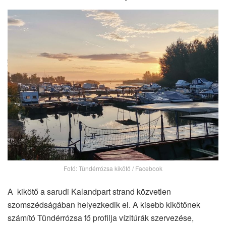
Fotó: Tündérrózsa kikötő / Facebook
A kikötő a sarudi Kalandpart strand közvetlen
szomszédságában helyezkedik el. A kisebb kikötőnek
számító Tündérrózsa fő profilja vízitúrák szervezése,