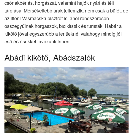
csónakbérlés, horgászat, valamint hajók nyári és téli
tárolása. Mérsékeltebb árak jellemzik, nem csak a büfét, de
az itteni Vasmacska bisztrót is, ahol rendszeresen
összegyűlnek horgászok, biciklisták és turisták. Habár a
kikötő jóval egyszerűbb a fentieknél valahogy mindig jól
eső érzésekkel távozunk innen.
Abádi kikötő, Abádszalók