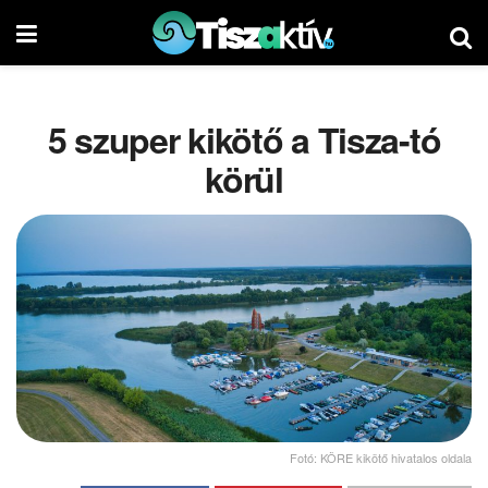
5 szuper kikötő a Tisza-tó
körül
Fotó: KÖRE kikötő hivatalos oldala