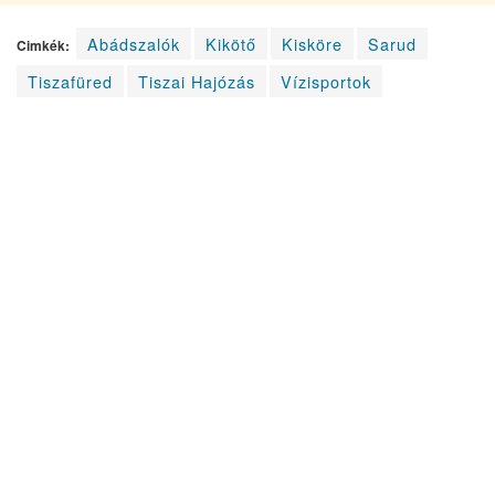
Abádszalók
Kikötő
Kisköre
Sarud
Cimkék:
Tiszafüred
Tiszai Hajózás
Vízisportok