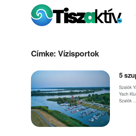
Címke:
Vízisportok
5 szu
Szalók Y
Yach Klu
Szalók ..