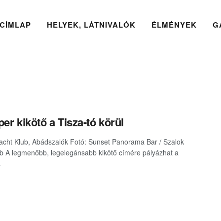
CÍMLAP
HELYEK, LÁTNIVALÓK
ÉLMÉNYEK
G
per kikötő a Tisza-tó körül
acht Klub, Abádszalók Fotó: Sunset Panorama Bar / Szalok
b A legmenőbb, legelegánsabb kikötő címére pályázhat a
.