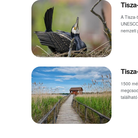
Tisza
A Tisza-
UNESCO á
nemzeti 
Tisza-
1500 méte
megcsodá
található