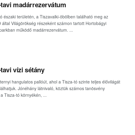
-tavi madárrezervátum
tó északi területén, a Tiszavalki-öbölben található meg az
ltal Világörökség részeként számon tartott Hortobágyi
parkban működő madárrezervátum. ...
tavi vízi sétány
rnyi hangulatos pallóút, ahol a Tisza-tó szinte teljes élővilágát
lhatjuk. Jónéhány látnivaló, köztük számos tanösvény
 a Tisza-tó környékén, ...