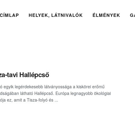
CÍMLAP
HELYEK, LÁTNIVALÓK
ÉLMÉNYEK
G
za-tavi Hallépcső
tó egyik legérdekesebb látványossága a kiskörei erőmű
ságában látható Hallépcső. Európa legnagyobb ökológiai
ója ez, amit a Tisza-folyó és ...