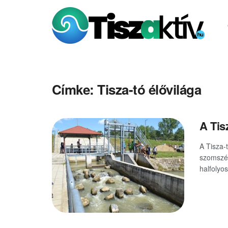
Címke:
Tisza-tó élővilága
A Tis
A Tisza-
szomszéd
halfolyos