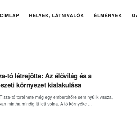
CÍMLAP
HELYEK, LÁTNIVALÓK
ÉLMÉNYEK
G
a-tó létrejötte: Az élővilág és a
szeti környezet kialakulása
Tisza-tó története még egy emberöltőre sem nyúlik vissza,
an mintha mindig itt lett volna. A tó környéke ...