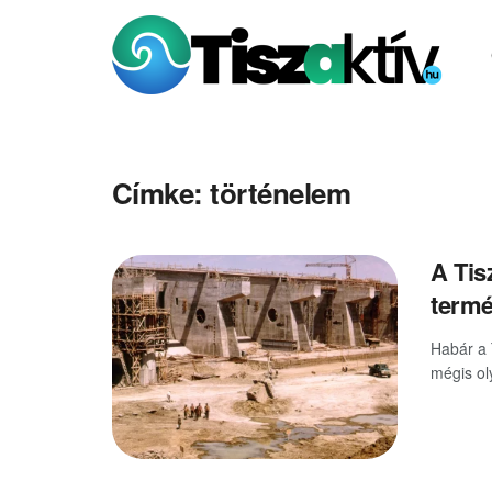
Címke:
történelem
A Tisz
termé
Habár a 
mégis oly