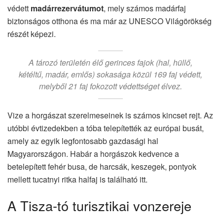
védett
madárrezervátumot
, mely számos madárfaj
biztonságos otthona és ma már az UNESCO Világörökség
részét képezi.
A tározó területén élő gerinces fajok (hal, hüllő,
kétéltű, madár, emlős) sokasága közül 169 faj védett,
melyből 21 faj fokozott védettséget élvez.
Vize a horgászat szerelmeseinek is számos kincset rejt. Az
utóbbi évtizedekben a tóba telepítették az európai busát,
amely az egyik legfontosabb gazdasági hal
Magyarországon. Habár a horgászok kedvence a
betelepített fehér busa, de harcsák, keszegek, pontyok
mellett tucatnyi ritka halfaj is található itt.
A Tisza-tó turisztikai vonzereje