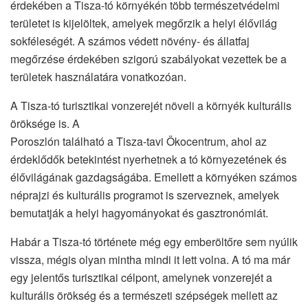
érdekében a Tisza-tó környékén több természetvédelmi
területet is kijelöltek, amelyek megőrzik a helyi élővilág
sokféleségét. A számos védett növény- és állatfaj
megőrzése érdekében szigorú szabályokat vezettek be a
területek használatára vonatkozóan.
A Tisza-tó turisztikai vonzerejét növeli a környék kulturális
öröksége is. A
Poroszlón található a Tisza-tavi Ökocentrum, ahol az
érdeklődők betekintést nyerhetnek a tó környezetének és
élővilágának gazdagságába. Emellett a környéken számos
néprajzi és kulturális programot is szerveznek, amelyek
bemutatják a helyi hagyományokat és gasztronómiát.
Habár a Tisza-tó története még egy emberöltőre sem nyúlik
vissza, mégis olyan mintha mindi it lett volna. A tó ma már
egy jelentős turisztikai célpont, amelynek vonzerejét a
kulturális örökség és a természeti szépségek mellett az