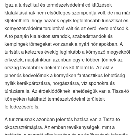
Igaz a turisztikai és természetvédelmi célkitűzések
kialakításának nem elsődleges szempontja volt, de ma már
kijelenthető, hogy hazánk egyik legfontosabb turisztikai és
környezetvédelmi területévé vált és ez évről-évre erősödik.
A tó partján kialakított strandok, szabadstrandok és
kempingek tömegeket vonzanak a nyári hónapokban. A
turisták a kétezres évekig leginkább a környező megyékből
érkeztek, napjainkban azonban egyre többen jönnek az
ország távolabbi vidékeiről és külföldröl is. Az aktív
pihenés kedvelőinek a környéken fantasztikus lehetőség
nyílik kerékpározásra, horgászásra, vízisportokra és
túrázásra is. Az érdeklődőknek lehetőségük van a Tisza-tó
környékén található természetvédelmi területek
felfedezésére is.
A turizmusnak azonban jelentős hatása van a Tisza-tó
ökoszisztémájára. Az emberi tevékenységek, mint a
hajózás, a szemét elhelyezése és az építkezések jelentős