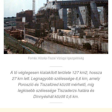
Forrás: Közép-Tiszai Vízügyi Igazgatóság
A tó véglegesen kialakított területe 127 km2, hossza
27 km lett. Legnagyobb szélessége 6,6 km, amely
Poroszló és Tiszafüred között mérhető, míg
legkisebb szélessége Tiszaderzs határa és
Dinnyéshát között 0,6 km.