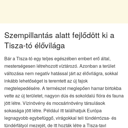
Szempillantás alatt fejlődött ki a
Tisza-tó élővilága
Bár a Tisza-tó egy teljes egészében emberi erő által,
mesterségesen létrehozott víztározó. Azonban a terület
változása nem negatív hatással járt az élővilágra, sokkal
inkább lehetőséget is teremtett az új fajok
megtelepedésére. A természet meglepően hamar birtokba
vette az új területet, nagyon dús és sokoldalú flóra és fauna
jött létre. Vízinövény és mocsárinövény társulások
sokasága jött létre. Például itt találhatjuk Európa
legnagyobb egybefüggő, virágokkal teli tündérrózsa- és
tündérfátyol mezejét, de itt hozták létre a Tisza-tavi