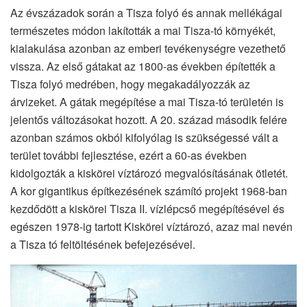
Az évszázadok során a Tisza folyó és annak mellékágai
természetes módon lakították a mai Tisza-tó környékét,
kialakulása azonban az emberi tevékenységre vezethető
vissza. Az első gátakat az 1800-as években építették a
Tisza folyó medrében, hogy megakadályozzák az
árvizeket. A gátak megépítése a mai Tisza-tó területén is
jelentős változásokat hozott. A 20. század második felére
azonban számos okból kifolyólag is szükségessé vált a
terület további fejlesztése, ezért a 60-as években
kidolgozták a kiskörei víztározó megvalósításának ötletét.
A kor gigantikus építkezésének számító projekt 1968-ban
kezdődött a kiskörei Tisza II. vízlépcső megépítésével és
egészen 1978-ig tartott Kiskörei víztározó, azaz mai nevén
a Tisza tó feltöltésének befejezésével.