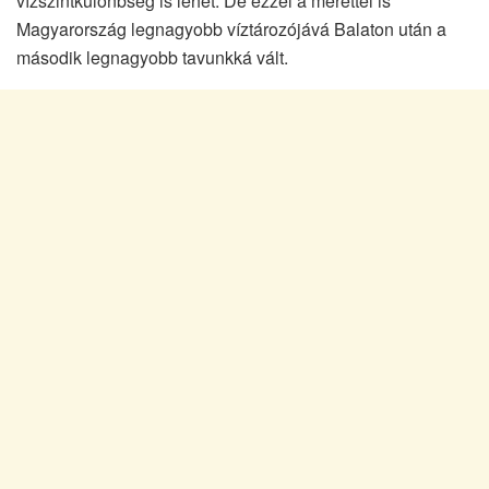
vízszintkülönbség is lehet. De ezzel a mérettel is
Magyarország legnagyobb víztározójává Balaton után a
második legnagyobb tavunkká vált.