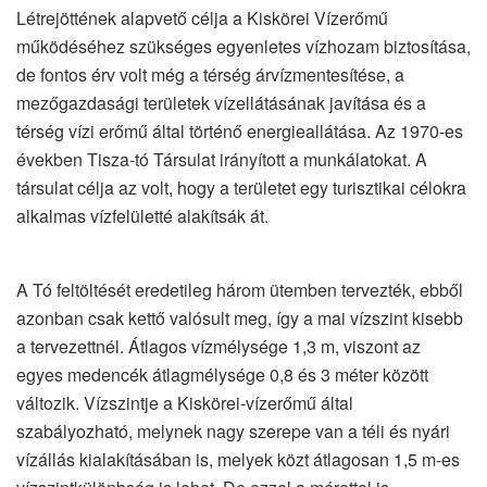
Létrejöttének alapvető célja a Kiskörei Vízerőmű
működéséhez szükséges egyenletes vízhozam biztosítása,
de fontos érv volt még a térség árvízmentesítése, a
mezőgazdasági területek vízellátásának javítása és a
térség vízi erőmű által történő energieallátása. Az 1970-es
években Tisza-tó Társulat irányított a munkálatokat. A
társulat célja az volt, hogy a területet egy turisztikai célokra
alkalmas vízfelületté alakítsák át.
A Tó feltöltését eredetileg három ütemben tervezték, ebből
azonban csak kettő valósult meg, így a mai vízszint kisebb
a tervezettnél. Átlagos vízmélysége 1,3 m, viszont az
egyes medencék átlagmélysége 0,8 és 3 méter között
változik. Vízszintje a Kiskörei-vízerőmű által
szabályozható, melynek nagy szerepe van a téli és nyári
vízállás kialakításában is, melyek közt átlagosan 1,5 m-es