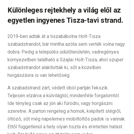
Különleges rejtekhely a világ elől az
egyetlen ingyenes Tisza-tavi strand.
2019-ben adták át a tiszabábolna Holt-Tisza
szabadstrandot, bár mintha azóta sem verték volna nagy
dobra. Pedig a település üdülőterületén, vadregényes
környezetben található a Szajlai Holt-Tisza, ahol szuper
szabadstrandot alakítottak ki, sőt a közelben
horgászásra is van lehetőség.
A szabadstrand zárt, védett öböl partján fekszik.
Teljesen elzárva a külvilágtól, mindenféle forgalomtól.
Ide tényleg csak az jön aki fürödni, vagy horgászni
szeretne. A parton rengeteg a homok, kiépített stégről,
öltöző, sőt még napelemes mobiltöltős padok is vannak.
Ettől függetlenül a hely olyan tiszta és érintetlen hatást