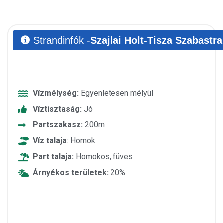
Strandinfók -
Szajlai Holt-Tisza Szabastr
Vízmélység:
Egyenletesen mélyül
Víztisztaság:
Jó
Partszakasz:
200m
Víz talaja
: Homok
Part talaja:
Homokos, füves
Árnyékos területek:
20%