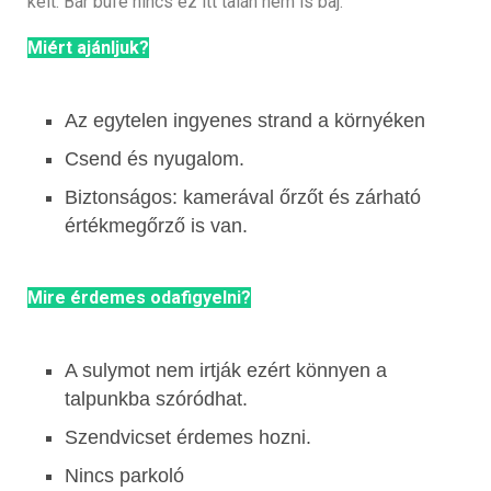
kelt. Bár büfé nincs ez itt talán nem is baj.
Miért ajánljuk?
Az egytelen ingyenes strand a környéken
Csend és nyugalom.
Biztonságos: kamerával őrzőt és zárható
értékmegőrző is van.
Mire érdemes odafigyelni?
A sulymot nem irtják ezért könnyen a
talpunkba szóródhat.
Szendvicset érdemes hozni.
Nincs parkoló