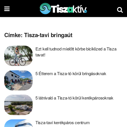
Címke:
Tisza-tavi bringaút
Ezt kell tudnod mielőtt körbe biciklized a Tisza
tavat!
5 Étterem a Tisza-tó körül bringásoknak
5 látnivaló a Tisza-tó körül kerékpárosoknak
Tisza-tavi kerékpáros centrum