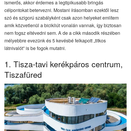
ismerős, akkor érdemes a legtipikusabb bringás
célpontokat betervezni. Mostani írásomban ezektől lesz
szó és szigorú szabályként csak azon helyeket említem
amik közvetlenül a bicikliút vonalán vannak, így biztosan
nem fogsz eltévedni sem. A de a cikk második részében
mélyebbre evezünk és 5 kevésbé felkapott „titkos
látnivalót” is be fogok mutatni.
1. Tisza-tavi kerékpáros centrum,
Tiszafüred