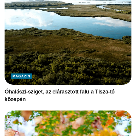
MAGAZIN
Óhalászi-sziget, az elárasztott falu a Tisza-tó
közepén