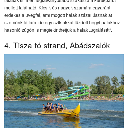
találták ki, mert leglátványosabb szakasza a kerékpárút
mellett található. Kicsik és nagyok számára egyaránt
érdekes a üvegfal, ami mögött halak százai úsznak át
szemünk láttára, de egy sziklákkal tűzdelt hegyi patakhoz
hasonló zúgón is megtekinthetjük a halak „ugrálását”.
4. Tisza-tó strand, Abádszalók