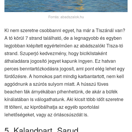
Forrás: abadszalok.hu
Ki nem szeretne csobbanni egyet, ha már a Tiszánál van?
A tó körül 7 strand található, de a legnagyobb és egyben
legjobban kiépített egyértelműen az abádszalóki Tisza-tó
strand. Szuperjó kedvezmény, hogy biciklistaként
áthaladásra jogosító jegyet kapunk ingyen. Ez hatvan
perces benntartózkodásra jogosít, ami pont elég lehet egy
fürdőzésre. A homokos part mindig karbantartott, nem kell
aggódnunk a szúrós sulyom miatt. A hússzú füves
beachen fák árnyékában pihenhetünk, de akár a büfék
kínálatában is válogathatunk. Aki kicsit több időt szeretne
itt tölteni, az kipróbálhatja az egyéb sportolási
lehetőségeket, vagy az óriáscsúszdát is.
5. Kalandpart, Sarud