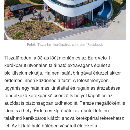
Fotók: Tisza-tavi kerékpáros centrum / Facebook
Tiszafüreden, a 33-as főút mentén és az EuroVelo 11
kerékpárút útvonalán található extravagáns épület a
biciklisek mekkája. Ha nem saját bringával érkezel akkor
érdemes innen küzdened a túrát. A létesítményben
ugyanis egy hatalmas kínálattal és rugalmas árszabással
rendelkező kerékpár kölcsönző is helyet kapott és az
autódat is biztonságban tudhatod itt. Persze megállóként is
ideális a hely. Érdemes kipróbálni az épület tetején
található kerékpáros kilátót, ahova kerékpárral tekerehetsz
fel. Az itt található büfében vásárolt ételeket a