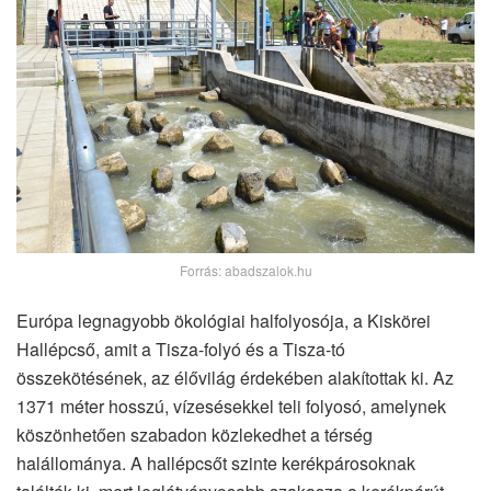
Forrás: abadszalok.hu
Európa legnagyobb ökológiai halfolyosója, a Kiskörei
Hallépcső, amit a Tisza-folyó és a Tisza-tó
összekötésének, az élővilág érdekében alakítottak ki. Az
1371 méter hosszú, vízesésekkel teli folyosó, amelynek
köszönhetően szabadon közlekedhet a térség
halállománya. A hallépcsőt szinte kerékpárosoknak