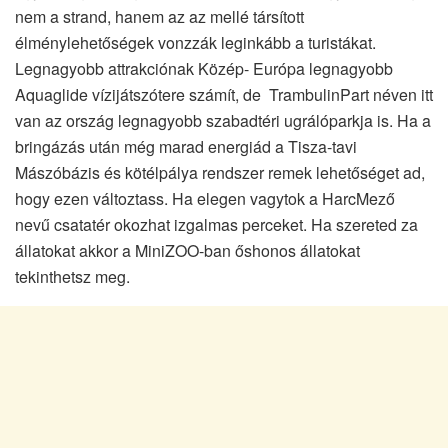
nem a strand, hanem az az mellé társított
élménylehetőségek vonzzák leginkább a turistákat.
Legnagyobb attrakciónak Közép- Európa legnagyobb
Aquaglide vízijátszótere számít, de TrambulinPart néven itt
van az ország legnagyobb szabadtéri ugrálóparkja is. Ha a
bringázás után még marad energiád a Tisza-tavi
Mászóbázis és kötélpálya rendszer remek lehetőséget ad,
hogy ezen változtass. Ha elegen vagytok a HarcMező
nevű csatatér okozhat izgalmas perceket. Ha szereted za
állatokat akkor a MiniZOO-ban őshonos állatokat
tekinthetsz meg.