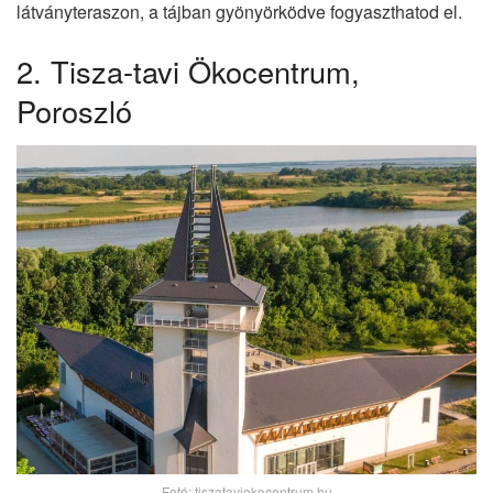
látványteraszon, a tájban gyönyörködve fogyaszthatod el.
2. Tisza-tavi Ökocentrum,
Poroszló
Fotó: tiszataviokocentrum.hu