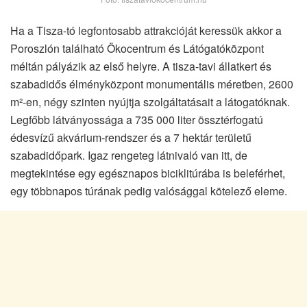
Ha a Tisza-tó legfontosabb attrakcióját keressük akkor a
Poroszlón található Ökocentrum és Látógatóközpont
méltán pályázik az első helyre. A tisza-tavi állatkert és
szabadidős élményközpont monumentális méretben, 2600
m²-en, négy szinten nyújtja szolgáltatásait a látogatóknak.
Legfőbb látványossága a 735 000 liter össztérfogatú
édesvízű akvárium-rendszer és a 7 hektár területű
szabadidőpark. Igaz rengeteg látnivaló van itt, de
megtekintése egy egésznapos biciklitúrába is beleférhet,
egy többnapos túrának pedig valósággal kötelező eleme.