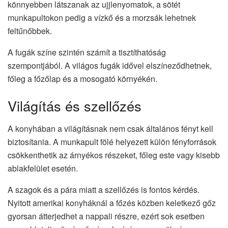
könnyebben látszanak az ujjlenyomatok, a sötét
munkapultokon pedig a vízkő és a morzsák lehetnek
feltűnőbbek.
A fugák színe szintén számít a tisztíthatóság
szempontjából. A világos fugák idővel elszíneződhetnek,
főleg a főzőlap és a mosogató környékén.
Világítás és szellőzés
A konyhában a világításnak nem csak általános fényt kell
biztosítania. A munkapult fölé helyezett külön fényforrások
csökkenthetik az árnyékos részeket, főleg este vagy kisebb
ablakfelület esetén.
A szagok és a pára miatt a szellőzés is fontos kérdés.
Nyitott amerikai konyháknál a főzés közben keletkező gőz
gyorsan átterjedhet a nappali részre, ezért sok esetben