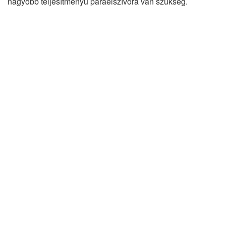
nagyobb teljesítményű páraelszívóra van szükség.