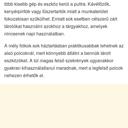
több kisebb gép és eszköz kerül a pultra. Kávéfőzők,
kenyérpirítók vagy fűszertartók miatt a munkaterület
fokozatosan szűkülhet. Emiatt sok esetben célszerű zárt
tárolókat használni azokhoz a tárgyakhoz, amelyek
nincsenek napi használatban.
A mély fiókok sok háztartásban praktikusabbak lehetnek az
alsó polcoknál, mert könnyebb átlátni a bennük tárolt
eszközöket. A túl magas felső szekrények ugyanakkor
gyakran kihasználatlanul maradnak, mert a legfelső polcok
nehezen érhetők el.