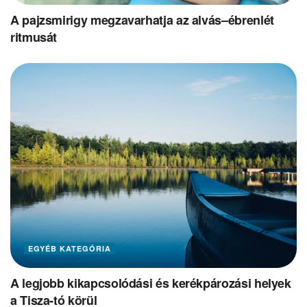
A pajzsmirigy megzavarhatja az alvás–ébrenlét
ritmusát
EGYÉB KATEGÓRIA
A legjobb kikapcsolódási és kerékpározási helyek
a Tisza-tó körül