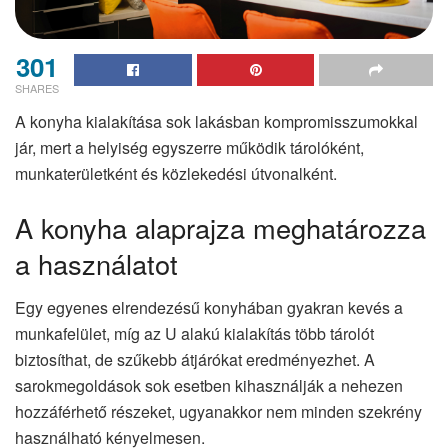
301
SHARES
A konyha kialakítása sok lakásban kompromisszumokkal
jár, mert a helyiség egyszerre működik tárolóként,
munkaterületként és közlekedési útvonalként.
A konyha alaprajza meghatározza
a használatot
Egy egyenes elrendezésű konyhában gyakran kevés a
munkafelület, míg az U alakú kialakítás több tárolót
biztosíthat, de szűkebb átjárókat eredményezhet. A
sarokmegoldások sok esetben kihasználják a nehezen
hozzáférhető részeket, ugyanakkor nem minden szekrény
használható kényelmesen.