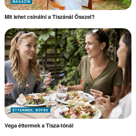
MAGAZIN
Mit lehet csinálni a Tiszánál Ősszel?
ÉTTERMEK, BÜFÉK
Vega éttermek a Tisza-tónál