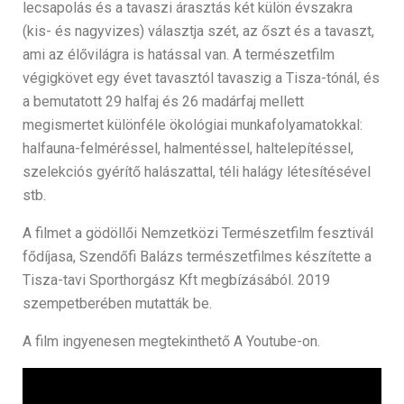
lecsapolás és a tavaszi árasztás két külön évszakra
(kis- és nagyvizes) választja szét, az őszt és a tavaszt,
ami az élővilágra is hatással van. A természetfilm
végigkövet egy évet tavasztól tavaszig a Tisza-tónál, és
a bemutatott 29 halfaj és 26 madárfaj mellett
megismertet különféle ökológiai munkafolyamatokkal:
halfauna-felméréssel, halmentéssel, haltelepítéssel,
szelekciós gyérítő halászattal, téli halágy létesítésével
stb.
A filmet a gödöllői Nemzetközi Természetfilm fesztivál
fődíjasa, Szendőfi Balázs természetfilmes készítette a
Tisza-tavi Sporthorgász Kft megbízásából. 2019
szempetberében mutatták be.
A film ingyenesen megtekinthető A Youtube-on.