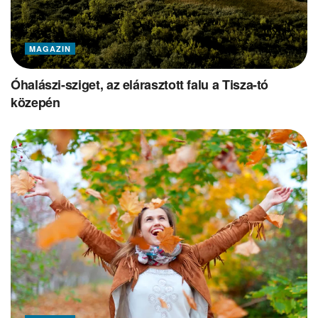
MAGAZIN
Óhalászi-sziget, az elárasztott falu a Tisza-tó
közepén