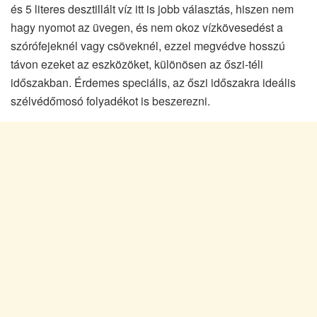
és 5 literes desztillált víz itt is jobb választás, hiszen nem
hagy nyomot az üvegen, és nem okoz vízkövesedést a
szórófejeknél vagy csöveknél, ezzel megvédve hosszú
távon ezeket az eszközöket, különösen az őszi-téli
időszakban. Érdemes speciális, az őszi időszakra ideális
szélvédőmosó folyadékot is beszerezni.