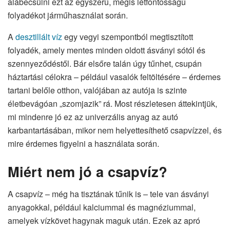
alábecsülni ezt az egyszerű, mégis létfontosságú
folyadékot járműhasználat során.
A
desztillált víz
egy vegyi szempontból megtisztított
folyadék, amely mentes minden oldott ásványi sótól és
szennyeződéstől. Bár elsőre talán úgy tűnhet, csupán
háztartási célokra – például vasalók feltöltésére – érdemes
tartani belőle otthon, valójában az autója is szinte
életbevágóan „szomjazik” rá. Most részletesen áttekintjük,
mi mindenre jó ez az univerzális anyag az autó
karbantartásában, mikor nem helyettesíthető csapvízzel, és
mire érdemes figyelni a használata során.
Miért nem jó a csapvíz?
A csapvíz – még ha tisztának tűnik is – tele van ásványi
anyagokkal, például kalciummal és magnéziummal,
amelyek vízkövet hagynak maguk után. Ezek az apró