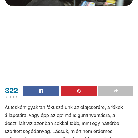
322
SHARES
Autósként gyakran fókuszálunk az olajcserére, a fékek
állapotára, vagy épp az optimális guminyomásra, a
desztillált víz azonban sokkal több, mint egy háttérbe
szorított segédanyag. Lássuk, miért nem érdemes