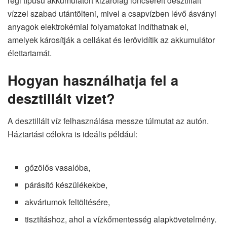
régi típusú akkumulátort kizárólag ioncserélt desztillált
vízzel szabad utántölteni, mivel a csapvízben lévő ásványi
anyagok elektrokémiai folyamatokat indíthatnak el,
amelyek károsítják a cellákat és lerövidítik az akkumulátor
élettartamát.
Hogyan használhatja fel a
desztillált vizet?
A desztillált víz felhasználása messze túlmutat az autón.
Háztartási célokra is ideális például:
gőzölős vasalóba,
párásító készülékekbe,
akváriumok feltöltésére,
tisztításhoz, ahol a vízkőmentesség alapkövetelmény.