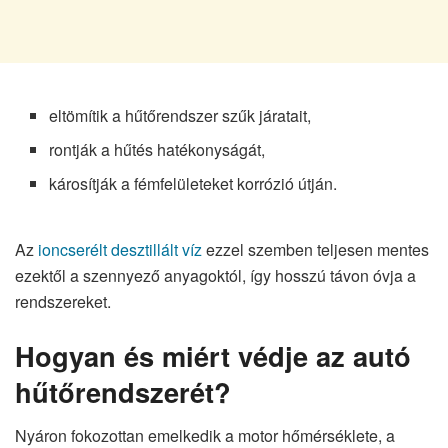
eltömítik a hűtőrendszer szűk járatait,
rontják a hűtés hatékonyságát,
károsítják a fémfelületeket korrózió útján.
Az
ioncserélt desztillált víz
ezzel szemben teljesen mentes
ezektől a szennyező anyagoktól, így hosszú távon óvja a
rendszereket.
Hogyan és miért védje az autó
hűtőrendszerét?
Nyáron fokozottan emelkedik a motor hőmérséklete, a