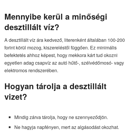
Mennyibe kerül a minőségi
desztillált víz?
A desztillált víz ára kedvező, literenként általában 100-200
forint körül mozog, kiszereléstől függően. Ez minimális
befektetés ahhoz képest, hogy mekkora kárt tud okozni
egyetlen adag csapvíz az autó hűtő-, szélvédőmosó- vagy
elektromos rendszerében.
Hogyan tárolja a desztillált
vizet?
Mindig zárva tárolja, hogy ne szennyeződjön.
Ne hagyja napfényen, mert az algásodást okozhat.