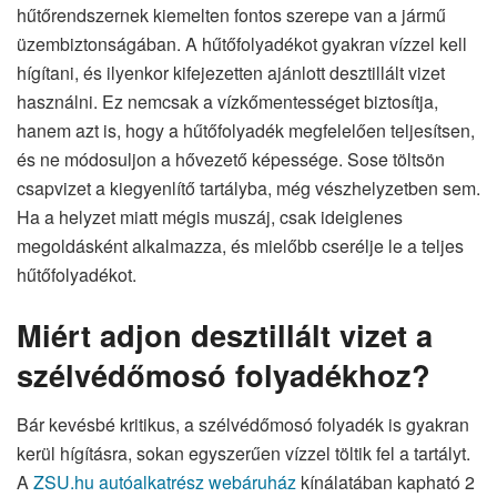
hűtőrendszernek kiemelten fontos szerepe van a jármű
üzembiztonságában. A hűtőfolyadékot gyakran vízzel kell
hígítani, és ilyenkor kifejezetten ajánlott desztillált vizet
használni. Ez nemcsak a vízkőmentességet biztosítja,
hanem azt is, hogy a hűtőfolyadék megfelelően teljesítsen,
és ne módosuljon a hővezető képessége. Sose töltsön
csapvizet a kiegyenlítő tartályba, még vészhelyzetben sem.
Ha a helyzet miatt mégis muszáj, csak ideiglenes
megoldásként alkalmazza, és mielőbb cserélje le a teljes
hűtőfolyadékot.
Miért adjon desztillált vizet a
szélvédőmosó folyadékhoz?
Bár kevésbé kritikus, a szélvédőmosó folyadék is gyakran
kerül hígításra, sokan egyszerűen vízzel töltik fel a tartályt.
A
ZSU.hu autóalkatrész webáruház
kínálatában kapható 2