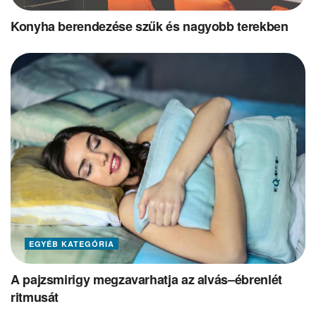
Konyha berendezése szűk és nagyobb terekben
EGYÉB KATEGÓRIA
A pajzsmirigy megzavarhatja az alvás–ébrenlét
ritmusát